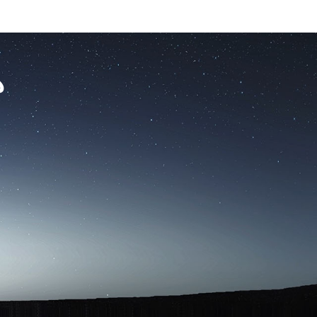
Ski
t
conten
ه