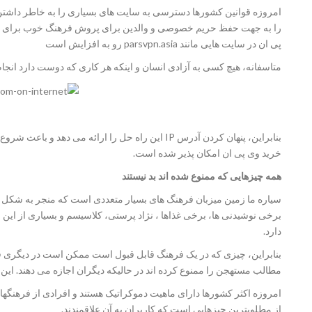
امروزه قوانین کشورها دسترسی به سایت های بسیاری را به خاطر داشتن 
را به جهت حفظ حریم خصوصی و والدین برای پروش فرهنگ خوب برای فرزن
پی ان در سایت هایی مانند parsvpn.asia رو به افزایش است
متاسفانه، هیچ کسی به آزادی انسان و اینکه هر کاری که دوست دارد انجام
بنابراین، پنهان کردن آدرس IP این راه حل را ارائه می 
خرید وی پی ان امکان پذیر شده است.
همه چیزهایی که ممنوع شده اند بد نیستند
سیاره ما زمین میزبان فرهنگ های بسیار متعددی است که منجر به شکل
برخی نوشیدنی ها، برخی غذاها ، نژاد پرستی، کلاسیسم و بسیاری از این ق
دارد.
بنابراین، چیزی که در یک فرهنگ قابل قبول است ممکن است در دیگری قاب
مطالب مستهجن را ممنوع کرده اند در حالیکه دیگران اجازه می دهند. این
امروزه اکثر کشورها دارای ماهیت دموکراتیک هستند و افرادی از فرهنگهای 
از مطلوبترین چیزهایی است که کاربران به آن علاقمندند.