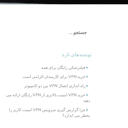
جستجو
برای:
نوشته‌های تازه
فیلترشکن رایگان برای همه
خرید VPN برای کارمندان الزامی است
راه اندازی اتصال VPN بین دو کامپیوتر
خرید VPN امنیت بالاتری از VPN رایگان ارائه می
دهند
چرا گزارش گیری سرویس VPN امنیت کاربر را
بخطر می اندازد؟