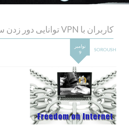
کاربران با VPN توانایی دور زدن سانسورها را می یابند
نوامبر
SOROUSH
9