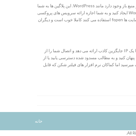
همانند خرید وی پی ان ، برخی پلاگین های در دسترس برای PHP مبتنی بر منبع باز وجود دارد مانند WordPress. این پلاگین ها به شما
اجازه می دهند تا سرویس های پروکسی با استفاده از وب سایت WordPress ایجاد کنید و به شما اجازه ارائه سرویس های پروکسی
به دوستان خود و دیگران را می دهد. به عنوان مثال، RePress برای وب سایت ها fopen استفاده می کنند کاملا خوب است و دیگران
نرم افزار تغییر دهنده IP مانند vpn فرصتهای برای تغییر آدرس IP اصلی با یک IP جایگزین کاذب ارائه می دهد و اتصال شما را از
رار می کند. بنابراین، شما می توانید به آسانی IP خود را پنهان کنید و به مطالب مسدود شده دسترسی یابید یا از
د کنید.گرچه با خرید vpn دقیقا همین هدف میرسید اما کماکان نرم افزار های فیلتر شکن که قابل
خانه