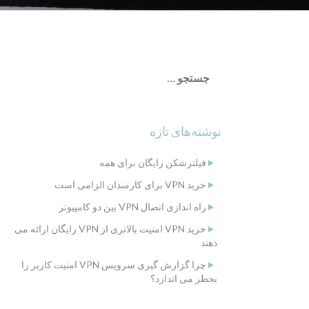
جستجو
برای:
نوشته‌های تازه
فیلترشکن رایگان برای همه
خرید VPN برای کارمندان الزامی است
راه اندازی اتصال VPN بین دو کامپیوتر
خرید VPN امنیت بالاتری از VPN رایگان ارائه می
دهند
چرا گزارش گیری سرویس VPN امنیت کاربر را
بخطر می اندازد؟