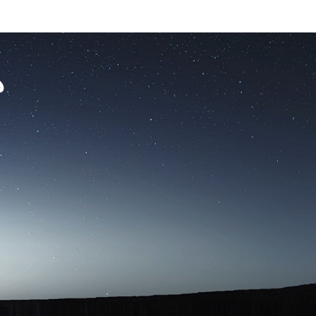
Ski
t
conten
ه