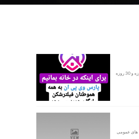
فیلترشکن رایگان به این امید که در خانه بمانید اکانت رایگان 20 روزه و 30 روزه
م های عمومی