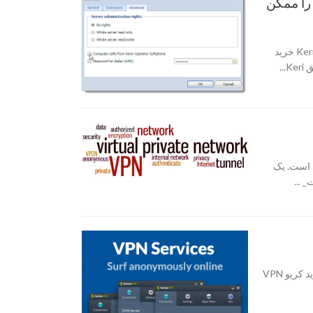
وتری را ممکن
غیر فعال کردن تماس های کامپیوتر برای Kerio Operator Softphone خرید
مجازی است. یک
چه دلایلی کاربران را علاقمند به استفاده از کریو VPN می کند؟ خرید کریو VPN