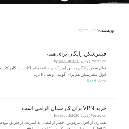
نویسنده:
soroush
فیلترشکن رایگان برای همه
Posted on
ژوئن 7, 2020
soroush
by
انواع فیلترشکن هم برای گوشی و هم Pc بر...
Read More
خرید VPN برای کارمندان الزامی است
Posted on
ژوئن 1, 2020
soroush
by
بسیاری از افراد تیزهوش ،خطر از اتصال به اینترنت از طریق مود
Wi-Fi را می شناسند.وقتی که در مکان هایی وا �...