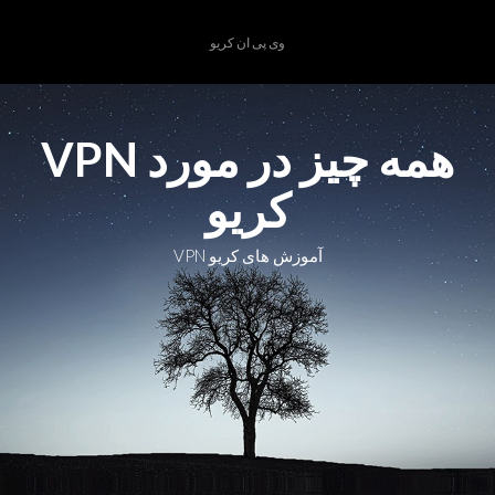
Ski
t
وی پی ان کریو
conten
همه چیز در مورد VPN
کریو
آموزش های کریو VPN