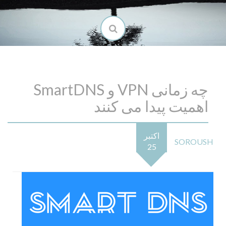
چه زمانی VPN و SmartDNS
اهمیت پیدا می کنند
اکتبر
SOROUSH
25