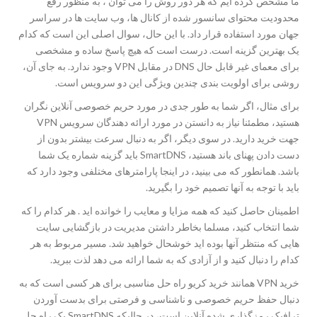
ما مشخص کرده ایم که هر دور روش را می توان ، به منظور رفع
محدودیت محتوای سانسور شده از کانال ها، وب سایت ها در سراسر
جهان مورد استفاده قرار داد. با این حال، سوال اصلی این است که کدام
یک بهترین گزینه است. درست است که هیچ پاسخ ساده و مشخصی
برای معمای غیر قابل حال DNS در مقابل VPN وجود ندارد. به جای آن،
روشی برای اولویت بندی چندین ویژگی این دو سرویس است.
برای مثال، اگر شما به طور جدی در مورد حریم خصوصی آنلاین نگران
هستید، مطمئنا نیاز به دانستن در مورد ارائه دهندگان سرویس VPN
جهت خرید دارید. در سوی دیگر، اگر به دنبال سرعت بیشتر بدون از
دست دادن پهنای باند هستید، SmartDNS باید گزینه شماره یک شما
باشد. همانطور که می بینید، در اینجا پارامترهای مختلفی وجود دارد که
باید با توجه به آنها تصمیم خود را بگیرید.
اطمینان حاصل کنید که همه مزایا و معایب را خوانده اید . هر کدام را که
شما انتخاب کنید، مسلما بخاطر داشتن مدیریت در بازگشایی سایت
هایی که منتظر آنها بوده اید خوشحال خواهید شد. مسیر مربوط به هر
کدام را دنبال کنید و از آزادی که به شما ارائه می دهد لذت ببرید.
خرید VPN همانند خرید کریو راه حل مناسبی برای هر کسی است که به
دنبال حفظ حریم خصوصی و ناشناسی و فرصتی برای بدست آوردن
ترافیک رمزگذاری شده آنلاین است، در حالیکه SmartDNS یک راه حل