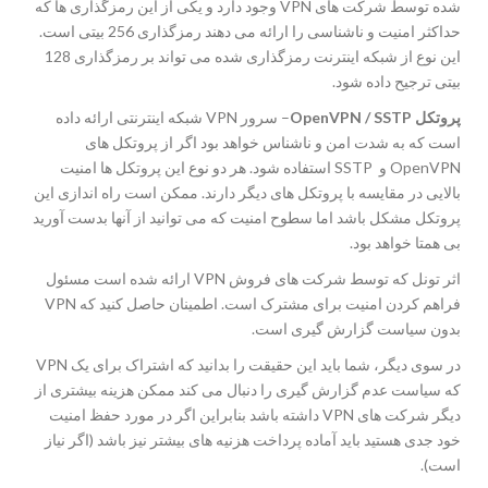
شده توسط شرکت های VPN وجود دارد و یکی از این رمزگذاری ها که
حداکثر امنیت و ناشناسی را ارائه می دهند رمزگذاری 256 بیتی است.
این نوع از شبکه اینترنت رمزگذاری شده می تواند بر رمزگذاری 128
بیتی ترجیح داده شود.
پروتکل OpenVPN / SSTP
– سرور VPN شبکه اینترنتی ارائه داده
است که به شدت امن و ناشناس خواهد بود اگر از پروتکل های
OpenVPN و SSTP استفاده شود. هر دو نوع این پروتکل ها امنیت
بالایی در مقایسه با پروتکل های دیگر دارند. ممکن است راه اندازی این
پروتکل مشکل باشد اما سطوح امنیت که می توانید از آنها بدست آورید
بی همتا خواهد بود.
اثر تونل که توسط شرکت های فروش VPN ارائه شده است مسئول
فراهم کردن امنیت برای مشترک است. اطمینان حاصل کنید که VPN
بدون سیاست گزارش گیری است.
در سوی دیگر، شما باید این حقیقت را بدانید که اشتراک برای یک VPN
که سیاست عدم گزارش گیری را دنبال می کند ممکن هزینه بیشتری از
دیگر شرکت های VPN داشته باشد بنابراین اگر در مورد حفظ امنیت
خود جدی هستید باید آماده پرداخت هزنیه های بیشتر نیز باشد (اگر نیاز
است).