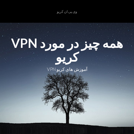
Ski
t
وی پی ان کریو
conten
همه چیز در مورد VPN
کریو
آموزش های کریو VPN