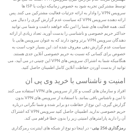
توسط مشترکین تجربه شود به خصوص زمانیکه دولت یا ISP ها
سرویس VPN را وادار به ارائه جزئیات فعالیت مشترکین می کنند. پس
ارائه دهنده سرویس VPN که سیاست عدم گزارش گیری را دنبال می
کنند، همه فعالیت های شما را امن نگه خواهند داشت و شما می توانید
حداکثر حریم خصوصی و ناشناسی را بدست آورید. تعداد زیادی از ارائه
دهندگان سرویس VPN برتر وجود دارند که به عنوان سرویس هایی با
سیاست عدم گزارش دهی معروف شده اند، این بسیار خوب است به
خصوص برای کسانی که نسبت به حریم خصوصی آنلاین جدی هستند.
هنگامیکه شما به اشتراک سرویس های VPN این چنینی در می آیید، می
توانید از بدست آوردن حفاظت آنلاین کامل اطمینان حاصل کنید.
امنیت و ناشناسی با خرید وی پی ان
افراد و سازمان های کسب و کار از سرویس های VPN استفاده می کنند
تا امن و ناشناس باقی بمانند. با استفاده از سرویس های VPN بدون
گزارش گیری، این نوع از حفاظت دو برابر شده و شما نگرانی درباره
حریم خصوصی ندارید. اطمینان حاصل کنید سرویس VPN که اشتراک
آن را دارید پارامترهای امنیتی زیر را بدون خطا فراهم می کند.
رمزگذاری 256 بیتی
– در اینجا دو نوع از شبکه های اینترنت رمزگذاری