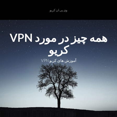
Ski
t
وی پی ان کریو
conten
همه چیز در مورد VPN
کریو
آموزش های کریو VPN