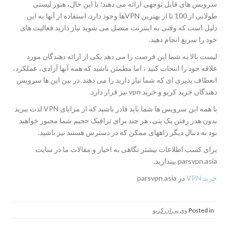
سرویس های قابل توجهی ارائه می دهند؛ با این حال، هنوز لیستی
طولانی از 100 تا از بهترین VPNها وجود دارد. استفاده از آنها به این
دلیل است که وقتی به اینترنت متصل می شوید نیاز دارید فعالیت های
خود را سریع انجام دهید.
لیست بالا به شما این فرصت را می دهد یکی از ارائه دهندگان مورد
علاقه خود را انتخاب کنید ، اما مطمئن باشید که همه آنها آزادی، عملکرد،
انعطاف پذیری ای که شما نیاز دارید را می دهند. در بین این ها سرویس
دهندگان خرید کریو و خرید vpn نیز قرار دارد.
با همه این سرویس ها شما باید قادر باشید که از مزایای VPN لذت ببرید
بدون هدر رفتن یک پنی، هر چند برای ترافیک حجیم شما مجبور خواهید
بود به دنبال دیگر راههای ممکن که در دسترس هستند نیز باشید.
برای کسب اطلاعات بیشتر نگاهی به اخبار و مقالات ما در سایت
parsvpn.asia بیندازید.
خرید VPN
در parsvpn.asia
Posted in
وی پی ان کریو