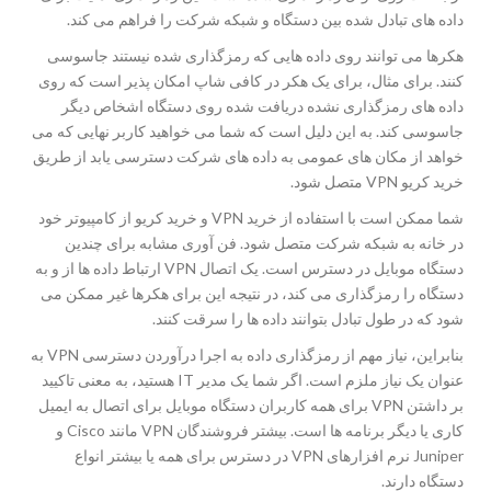
داده های تبادل شده بین دستگاه و شبکه شرکت را فراهم می کند.
هکرها می توانند روی داده هایی که رمزگذاری شده نیستند جاسوسی
کنند. برای مثال، برای یک هکر در کافی شاپ امکان پذیر است که روی
داده های رمزگذاری نشده دریافت شده روی دستگاه اشخاص دیگر
جاسوسی کند. به این دلیل است که شما می خواهید کاربر نهایی که می
خواهد از مکان های عمومی به داده های شرکت دسترسی یابد از طریق
خرید کریو VPN متصل شود.
شما ممکن است با استفاده از خرید VPN و خرید کریو از کامپیوتر خود
در خانه به شبکه شرکت متصل شود. فن آوری مشابه برای چندین
دستگاه موبایل در دسترس است. یک اتصال VPN ارتباط داده ها از و به
دستگاه را رمزگذاری می کند، در نتیجه این برای هکرها غیر ممکن می
شود که در طول تبادل بتوانند داده ها را سرقت کنند.
بنابراین، نیاز مهم از رمزگذاری داده به اجرا درآوردن دسترسی VPN به
عنوان یک نیاز ملزم است. اگر شما یک مدیر IT هستید، به معنی تاکیید
بر داشتن VPN برای همه کاربران دستگاه موبایل برای اتصال به ایمیل
کاری یا دیگر برنامه ها است. بیشتر فروشندگان VPN مانند Cisco و
Juniper نرم افزارهای VPN در دسترس برای همه یا بیشتر انواع
دستگاه دارند.