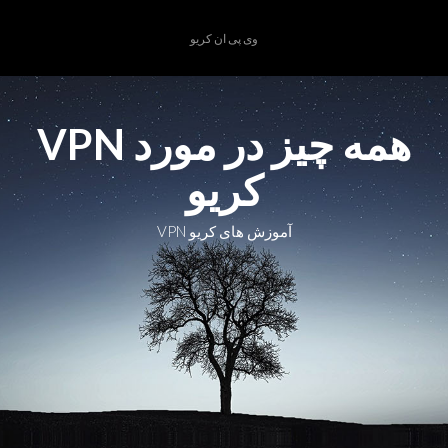
Ski
t
وی پی ان کریو
conten
همه چیز در مورد VPN
کریو
آموزش های کریو VPN